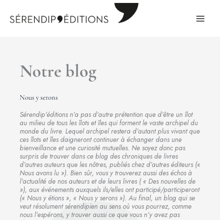
Aller
au
contenu
Notre blog
Nous y serons
Sérendip’éditions n’a pas d’autre prétention que d’être un îlot
au milieu de tous les îlots et îles qui forment le vaste archipel du
monde du livre. Lequel archipel restera d’autant plus vivant que
ces îlots et îles daigneront continuer à échanger dans une
bienveillance et une curiosité mutuelles. Ne soyez donc pas
surpris de trouver dans ce blog des chroniques de livres
d’autres auteurs que les nôtres, publiés chez d’autres éditeurs («
Nous avons lu »). Bien sûr, vous y trouverez aussi des échos à
l’actualité de nos auteurs et de leurs livres ( « Des nouvelles de
»), aux événements auxquels ils/elles ont participé/participeront
(« Nous y étions », « Nous y serons »). Au final, un blog qui se
veut résolument sérendipien au sens où vous pourrez, comme
nous l’espérons, y trouver aussi ce que vous n’y avez pas