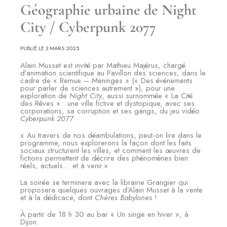
Géographie urbaine de Night
City / Cyberpunk 2077
PUBLIÉ LE 3 MARS 2025
Alain Musset est invité par Mathieu Majérus, chargé
d’animation scientifique au Pavillon des sciences, dans le
cadre de « Remue – Meninges » (« Des événements
pour parler de sciences autrement »), pour une
exploration de
Night City
, aussi surnommée « La Cité
des Rêves » : une ville fictive et dystopique, avec ses
corporations, sa corruption et ses gangs, du jeu vidéo
Cyberpunk 2077
.
« Au travers de nos déambulations, peut-on lire dans le
programme, nous explorerons la façon dont les faits
sociaux structurent les villes, et comment les œuvres de
fictions permettent de décrire des phénomènes bien
réels, actuels… et à venir.»
La soirée se terminera avec la librairie Grangier qui
proposera quelques ouvrages d’Alain Musset à la vente
et à la dédicace, dont
Chères Babylones
!
À partir de 18 h 30 au bar « Un singe en hiver », à
Dijon.