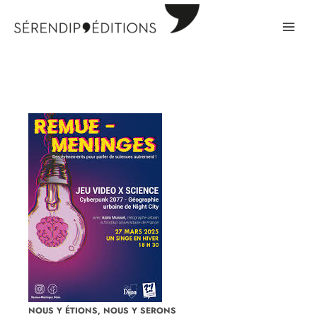
Aller
au
contenu
NOUS Y ÉTIONS
,
NOUS Y SERONS