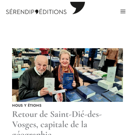
Aller
au
contenu
NOUS Y ÉTIONS
Retour de Saint-Dié-des-
Vosges, capitale de la
géographie