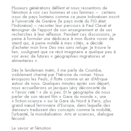
Plusieurs générations défilent et nous ressentons de
l’émotion à voir ces hommes et ces femmes – certains
issus de pays lointains comme ce jeune Indonésien inscrit
à l’université de Genève (le pays invité du FIG était
l’Indonésie) – raconter leur parcours à Paul Claval et
témoigner de l’apport de son enseignement et de ses
recherches à leur réflexion. Pendant ces discussions, je
peine à formuler une dédicace à mon illustre voisin de
stand qui, à peine installé à mes côtés, a décidé
d’acheter mon livre
Des vies sans refuge
. Je trouve le
lien, soulignant que ce récit imaginaire a quelque peu à
voir avec de futures « géographies migratoires et
alimentaires ».
Dès le lendemain matin, il me parle de Coumba,
visiblement charmé par l’héroïne du roman. Nous
évoquons les Peuls, il flotte comme un air d’Afrique
autour de nous. Quelques minutes après son départ,
nous accueillerons un Jacques Lévy déconcerté de
« l’avoir raté ! » de si peu. Et le géographe de nous
parler de son récent film « Gare du monde », une
« fiction-science » sur la Gare du Nord à Paris, plus
grand nœud ferroviaire d’Europe, dans laquelle des
danseurs traduisent des concepts comme la mobilité,
l’urbanité, la mondialisation. Arts et sciences, dialogue
fécond.
Le savoir et l’émotion