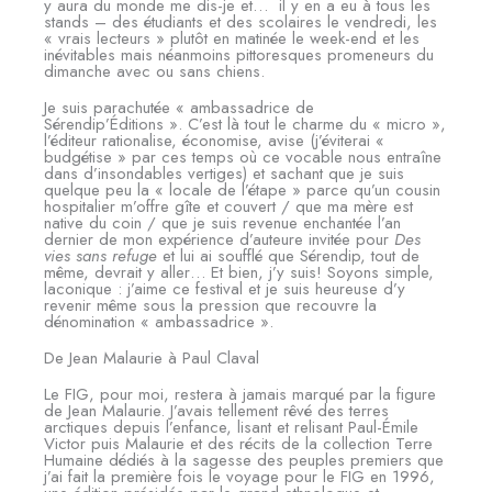
y aura du monde me dis-je et… il y en a eu à tous les
stands – des étudiants et des scolaires le vendredi, les
« vrais lecteurs » plutôt en matinée le week-end et les
inévitables mais néanmoins pittoresques promeneurs du
dimanche avec ou sans chiens.
Je suis parachutée « ambassadrice de
Sérendip’Éditions ». C’est là tout le charme du « micro »,
l’éditeur rationalise, économise, avise (j’éviterai «
budgétise » par ces temps où ce vocable nous entraîne
dans d’insondables vertiges) et sachant que je suis
quelque peu la « locale de l’étape » parce qu’un cousin
hospitalier m’offre gîte et couvert / que ma mère est
native du coin / que je suis revenue enchantée l’an
dernier de mon expérience d’auteure invitée pour
Des
vies sans refuge
et lui ai soufflé que Sérendip, tout de
même, devrait y aller… Et bien, j’y suis! Soyons simple,
laconique : j’aime ce festival et je suis heureuse d’y
revenir même sous la pression que recouvre la
dénomination « ambassadrice ».
De Jean Malaurie à Paul Claval
Le FIG, pour moi, restera à jamais marqué par la figure
de Jean Malaurie. J’avais tellement rêvé des terres
arctiques depuis l’enfance, lisant et relisant Paul-Émile
Victor puis Malaurie et des récits de la collection Terre
Humaine dédiés à la sagesse des peuples premiers que
j’ai fait la première fois le voyage pour le FIG en 1996,