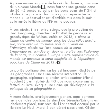
À peine arrivés en gare de la cité déodatienne, marraine
du Nouveau Monde
[1]
, nous foulons une grande carte
de 36 m2 posée au sol par les bons soins de l’IGN et
intitulée « Le pouvoir des cartes pour représenter le
monde ». Le festivalier est d’emblée mis dans le bain :
cette année le thème du FIG est le pouvoir.
À ses pieds, il lira, entre autres, que la projection de
Hao Xiaoguang, chercheur à l’Institut de géodésie et
géophysique de Wuhan, créée en 2013, «
place la
Chine au centre du monde, avec les deux pôles nord et
sud, voire avec un troisième pôle au niveau de
l’Himalaya, placés sur l’axe central de la carte.
L’Amérique est scindée en deux et rejetée vers l’extérieur
de la carte, tout comme l’Europe. Cette représentation du
monde est devenue la carte officielle de la République
populaire de Chine en 2013 »
[2]
.
La portée politique des cartes est largement étudiée par
les géographes. Dans une récente intervention, le
géographe, diplomate et ancien ambassadeur Michel
Foucher
[3]
, un habitué du FIG que nous croiserons au
festival du livre, évoque une Chine qui développe «
la
politique de sa géographie
».
À notre échelle, stratégiquement parlant, nous sommes
ravis de notre position. Le stand de Sérendip’Éditions est
idéalement placé, tout près de l’îlot central occupé par la
librairie Le Neuf. Merci à son gérant passionné, Olivier