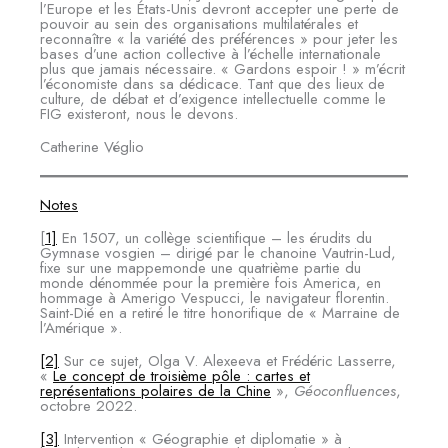
l’Europe et les États-Unis devront accepter une perte de
pouvoir au sein des organisations multilatérales et
reconnaître « la variété des préférences » pour jeter les
bases d’une action collective à l’échelle internationale
plus que jamais nécessaire. « Gardons espoir ! » m’écrit
l’économiste dans sa dédicace. Tant que des lieux de
culture, de débat et d’exigence intellectuelle comme le
FIG existeront, nous le devons.
Catherine Véglio
Notes
[
1]
En 1507, un collège scientifique – les érudits du
Gymnase vosgien – dirigé par le chanoine Vautrin-Lud,
fixe sur une mappemonde une quatrième partie du
monde dénommée pour la première fois America, en
hommage à Amerigo Vespucci, le navigateur florentin.
Saint-Dié en a retiré le titre honorifique de « Marraine de
l’Amérique ».
[2]
Sur ce sujet, Olga V. Alexeeva et Frédéric Lasserre,
«
Le concept de troisième pôle : cartes et
représentations polaires de la Chine
»,
Géoconfluences
,
octobre 2022.
[3]
Intervention « Géographie et diplomatie » à