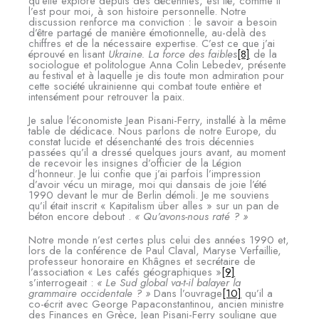
qu’elle explore depuis des décennies, est lié, comme il
l’est pour moi, à son histoire personnelle. Notre
discussion renforce ma conviction : le savoir a besoin
d’être partagé de manière émotionnelle, au-delà des
chiffres et de la nécessaire expertise. C’est ce que j’ai
éprouvé en lisant
Ukraine. La force des faibles
[8]
de la
sociologue et politologue Anna Colin Lebedev, présente
au festival et à laquelle je dis toute mon admiration pour
cette société ukrainienne qui combat toute entière et
intensément pour retrouver la paix.
Je salue l’économiste Jean Pisani-Ferry, installé à la même
table de dédicace. Nous parlons de notre Europe, du
constat lucide et désenchanté des trois décennies
passées qu’il a dressé quelques jours avant, au moment
de recevoir les insignes d’officier de la Légion
d’honneur. Je lui confie que j’ai parfois l’impression
d’avoir vécu un mirage, moi qui dansais de joie l’été
1990 devant le mur de Berlin démoli. Je me souviens
qu’il était inscrit « Kapitalism über alles » sur un pan de
béton encore debout .
« Qu’avons-nous raté ? »
Notre monde n’est certes plus celui des années 1990 et,
lors de la conférence de Paul Claval, Maryse Verfaillie,
professeur honoraire en Khâgnes et secrétaire de
l’association « Les cafés géographiques »
[9]
s’interrogeait :
« Le Sud global va-t-il balayer la
grammaire occidentale ? »
Dans l’ouvrage
[10]
qu’il a
co-écrit avec George Papaconstantinou, ancien ministre
des Finances en Grèce, Jean Pisani-Ferry souligne que