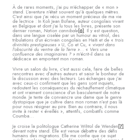
À de rares moments, j’ai pu m’échapper de « mon »
stand. L’aventure n’était souvent qu’à quelques mètres.
C’est ainsi que j’ai vécu un moment précieux de ma vie
de lectrice : In Koli Jean Bofane, auteur congolais vivant
en Belgique et dont j’ai lu tous les livres, présente son
dernier roman,
Nation cannibale
[6]
. Il y est question,
dans une langue ciselée par un humour au vitriol, des
tribulations d’un écrivain congolais en Haïti et de «
trois
divinités prestigieuses »
U, Co et Cu, «
vivant dans
l’obscurité du ventre de la Terre »
… «
Vers une
confluence des imaginaires ? »
m’écrit-il dans sa
dédicace en emportant mon roman.
Vivre un salon du livre, c’est aussi cela, faire de belles
rencontres avec d’autres auteurs et saisir le bonheur de
la discussion avec des lecteurs. Les échanges que j’ai
avec ceux-ci confirment que les gens sont inquiets,
redoutent les conséquences du réchauffement climatique
et ont vraiment conscience d’un basculement de notre
monde. Je tente de convaincre une dame que le genre
dystopique que je cultive dans mon roman n’est pas là
pour nous résigner au pire. Bien au contraire, il nous
invite à rester « éveillés », attentifs, combatifs comme
Coumba…
Je croise la politologue Catherine Wihtol de Wenden
[7]
devant notre stand. Elle est venue débattre des défis
humains des migrations. Elle me confie que ce sujet