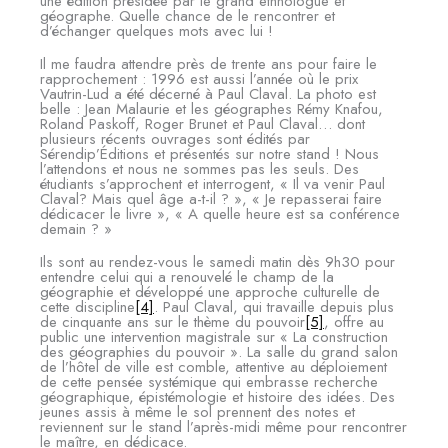
une édition présidée par le grand ethnologue et
géographe. Quelle chance de le rencontrer et
d’échanger quelques mots avec lui !
Il me faudra attendre près de trente ans pour faire le
rapprochement : 1996 est aussi l’année où le prix
Vautrin-Lud a été décerné à Paul Claval. La photo est
belle : Jean Malaurie et les géographes Rémy Knafou,
Roland Paskoff, Roger Brunet et Paul Claval… dont
plusieurs récents ouvrages sont édités par
Sérendip’Éditions et présentés sur notre stand ! Nous
l’attendons et nous ne sommes pas les seuls. Des
étudiants s’approchent et interrogent, « Il va venir Paul
Claval? Mais quel âge a-t-il ? », « Je repasserai faire
dédicacer le livre », « A quelle heure est sa conférence
demain ? »
Ils sont au rendez-vous le samedi matin dès 9h30 pour
entendre celui qui a renouvelé le champ de la
géographie et développé une approche culturelle de
cette discipline
[4]
. Paul Claval, qui travaille depuis plus
de cinquante ans sur le thème du pouvoir
[5]
, offre au
public une intervention magistrale sur « La construction
des géographies du pouvoir ». La salle du grand salon
de l’hôtel de ville est comble, attentive au déploiement
de cette pensée systémique qui embrasse recherche
géographique, épistémologie et histoire des idées. Des
jeunes assis à même le sol prennent des notes et
reviennent sur le stand l’après-midi même pour rencontrer
le maître, en dédicace.