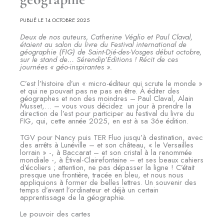
PUBLIÉ LE 14 OCTOBRE 2025
Deux de nos auteurs, Catherine Véglio et Paul Claval,
étaient au salon du livre du Festival international de
géographie (FIG) de Saint-Dié-des-Vosges début octobre,
sur le stand de… Sérendip’Éditions ! Récit de ces
journées « géo-inspirantes ».
C’est l’histoire d’un « micro-éditeur qui scrute le monde »
et qui ne pouvait pas ne pas en être. À éditer des
géographes et non des moindres – Paul Claval, Alain
Musset,… – vous vous décidez un jour à prendre la
direction de l’est pour participer au festival du livre du
FIG, qui, cette année 2025, en est à sa 36e édition.
TGV pour Nancy puis TER Fluo jusqu’à destination, avec
des arrêts à Lunéville – et son château, « le Versailles
lorrain » -, à Baccarat – et son cristal à la renommée
mondiale -, à Étival-Clairefontaine – et ses beaux cahiers
d’écoliers ; attention, ne pas dépasser la ligne ! C’était
presque une frontière, tracée en bleu, et nous nous
appliquions à former de belles lettres. Un souvenir des
temps d’avant l’ordinateur et déjà un certain
apprentissage de la géographie.
Le pouvoir des cartes