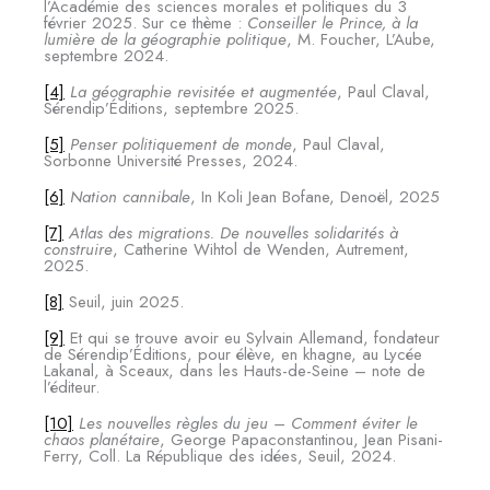
l’Académie des sciences morales et politiques du 3
février 2025. Sur ce thème :
Conseiller le Prince, à la
lumière de la géographie politique
, M. Foucher, L’Aube,
septembre 2024.
[4]
La géographie revisitée et augmentée
, Paul Claval,
Sérendip’Éditions, septembre 2025.
[5]
Penser politiquement de monde
, Paul Claval,
Sorbonne Université Presses, 2024.
[6]
Nation cannibale
, In Koli Jean Bofane, Denoël, 2025
[7]
Atlas des migrations. De nouvelles solidarités à
construire
, Catherine Wihtol de Wenden, Autrement,
2025.
[8]
Seuil, juin 2025.
[9]
Et qui se trouve avoir eu Sylvain Allemand, fondateur
de Sérendip’Éditions, pour élève, en khagne, au Lycée
Lakanal, à Sceaux, dans les Hauts-de-Seine – note de
l’éditeur.
[10]
Les nouvelles règles du jeu – Comment éviter le
chaos planétaire
, George Papaconstantinou, Jean Pisani-
Ferry, Coll. La République des idées, Seuil, 2024.