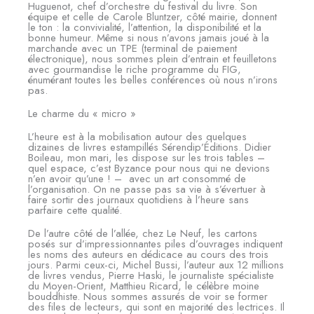
Huguenot, chef d’orchestre du festival du livre. Son
équipe et celle de Carole Bluntzer, côté mairie, donnent
le ton : la convivialité, l’attention, la disponibilité et la
bonne humeur. Même si nous n’avons jamais joué à la
marchande avec un TPE (terminal de paiement
électronique), nous sommes plein d’entrain et feuilletons
avec gourmandise le riche programme du FIG,
énumérant toutes les belles conférences où nous n’irons
pas.
Le charme du « micro »
L’heure est à la mobilisation autour des quelques
dizaines de livres estampillés Sérendip’Éditions. Didier
Boileau, mon mari, les dispose sur les trois tables –
quel espace, c’est Byzance pour nous qui ne devions
n’en avoir qu’une ! – avec un art consommé de
l’organisation. On ne passe pas sa vie à s’évertuer à
faire sortir des journaux quotidiens à l’heure sans
parfaire cette qualité.
De l’autre côté de l’allée, chez Le Neuf, les cartons
posés sur d’impressionnantes piles d’ouvrages indiquent
les noms des auteurs en dédicace au cours des trois
jours. Parmi ceux-ci, Michel Bussi, l’auteur aux 12 millions
de livres vendus, Pierre Haski, le journaliste spécialiste
du Moyen-Orient, Matthieu Ricard, le célèbre moine
bouddhiste. Nous sommes assurés de voir se former
des files de lecteurs, qui sont en majorité des lectrices. Il