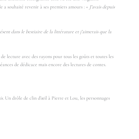
lle a souhaité revenir à ses premiers amours : «
J’avais depuis
résent dans le bestiaire de la littérature et j’aimerais que la
 de lecture avec des rayons pour tous les goûts et toutes les
 séances de dédicace mais encore des lectures de contes.
is
. Un drôle de clin d’œil à Pierre et Lou, les personnages