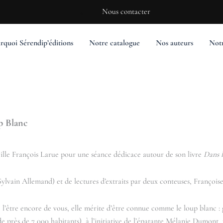
Rechercher
Nous contacter
rquoi Sérendip’éditions
Notre catalogue
Nos auteurs
Notr
up Blanc
eille François Larue pour une séance dédicace autour de son livre
Dans l
lvain Allemand) et de lectures d’extraits par deux conteuses, Françoise 
e l’être encore de vous, elle mérite d’être connue comme le loup blanc :
près de 7 000 habitants), à l’initiative de l’épatante Mélanie Dumont, u