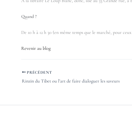
À la libraire Le Loup Blanc, donc, sise au 33 Grande rue, à 
Quand ?
De 10 h à 12 h 30 (en même temps que le marché, pour ceux q
Revenir au blog
PRÉCÉDENT
Rinzin du Tibet ou l’art de faire dialoguer les saveurs