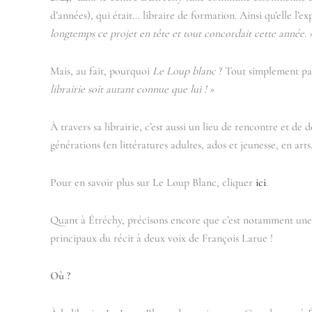
d’années), qui était… libraire de formation. Ainsi qu’elle l’e
longtemps ce projet en tête et tout concordait cette année
. 
Mais, au fait, pourquoi
Le Loup blanc
? Tout simplement pa
librairie soit autant connue que lui !
»
À travers sa librairie, c’est aussi un lieu de rencontre et de
générations (en littératures adultes, ados et jeunesse, en a
Pour en savoir plus sur Le Loup Blanc, cliquer
ici
.
Quant à Étréchy, précisons encore que c’est notamment une
principaux du récit à deux voix de François Larue !
Où ?