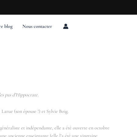
e blog
Nous contacter
es pas d’Hippocrate
.
Larue (son épouse !) et Sylvie Boig.
 généraliste et indépendante, elle a été ouverte en octobre
ne ancienne enseignante (elle l’a été une vingtaine