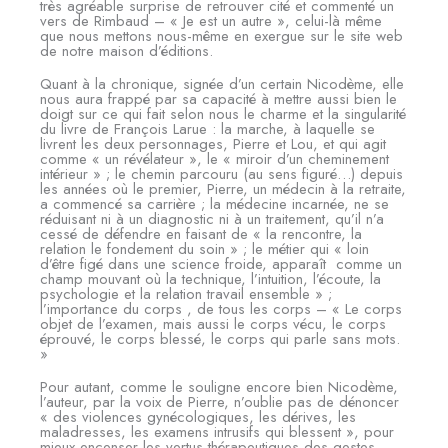
très agréable surprise de retrouver cité et commenté un
vers de Rimbaud – « Je est un autre », celui-là même
que nous mettons nous-même en exergue sur le site web
de notre maison d’éditions.
Quant à la chronique, signée d’un certain Nicodème, elle
nous aura frappé par sa capacité à mettre aussi bien le
doigt sur ce qui fait selon nous le charme et la singularité
du livre de François Larue : la marche, à laquelle se
livrent les deux personnages, Pierre et Lou, et qui agit
comme « un révélateur », le « miroir d’un cheminement
intérieur » ; le chemin parcouru (au sens figuré…) depuis
les années où le premier, Pierre, un médecin à la retraite,
a commencé sa carrière ; la médecine incarnée, ne se
réduisant ni à un diagnostic ni à un traitement, qu’il n’a
cessé de défendre en faisant de « la rencontre, la
relation le fondement du soin » ; le métier qui « loin
d’être figé dans une science froide, apparaît comme un
champ mouvant où la technique, l’intuition, l’écoute, la
psychologie et la relation travail ensemble » ;
l’importance du corps , de tous les corps – « Le corps
objet de l’examen, mais aussi le corps vécu, le corps
éprouvé, le corps blessé, le corps qui parle sans mots.
»
Pour autant, comme le souligne encore bien Nicodème,
l’auteur, par la voix de Pierre, n’oublie pas de dénoncer
« des violences gynécologiques, les dérives, les
maladresses, les examens intrusifs qui blessent », pour
mieux encenser les vertus thérapeutiques des gestes