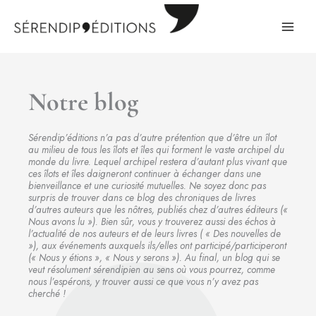
Aller
au
contenu
Notre blog
Sérendip’éditions n’a pas d’autre prétention que d’être un îlot
au milieu de tous les îlots et îles qui forment le vaste archipel du
monde du livre. Lequel archipel restera d’autant plus vivant que
ces îlots et îles daigneront continuer à échanger dans une
bienveillance et une curiosité mutuelles. Ne soyez donc pas
surpris de trouver dans ce blog des chroniques de livres
d’autres auteurs que les nôtres, publiés chez d’autres éditeurs («
Nous avons lu »). Bien sûr, vous y trouverez aussi des échos à
l’actualité de nos auteurs et de leurs livres ( « Des nouvelles de
»), aux événements auxquels ils/elles ont participé/participeront
(« Nous y étions », « Nous y serons »). Au final, un blog qui se
veut résolument sérendipien au sens où vous pourrez, comme
nous l’espérons, y trouver aussi ce que vous n’y avez pas
cherché !