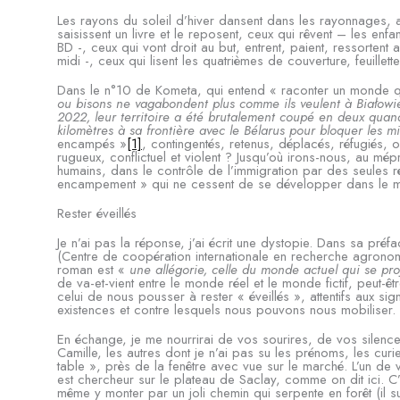
Les rayons du soleil d’hiver dansent dans les rayonnages, 
saisissent un livre et le reposent, ceux qui rêvent – les en
BD -, ceux qui vont droit au but, entrent, paient, ressortent a
midi -, ceux qui lisent les quatrièmes de couverture, feuillett
Dans le n°10 de Kometa, qui entend « raconter un monde q
ou bisons ne vagabondent plus comme ils veulent à Białowie
2022, leur territoire a été brutalement coupé en deux qua
kilomètres à sa frontière avec le Bélarus pour bloquer les m
encampés »
[1]
, contingentés, retenus, déplacés, réfugiés, 
rugueux, conflictuel et violent ? Jusqu’où irons-nous, au mép
humains, dans le contrôle de l’immigration par des seules r
encampement » qui ne cessent de se développer dans le 
Rester éveillés
Je n’ai pas la réponse, j’ai écrit une dystopie. Dans sa pré
(Centre de coopération internationale en recherche agrono
roman est «
une allégorie, celle du monde actuel qui se pro
de va-et-vient entre le monde réel et le monde fictif, peut-êtr
celui de nous pousser à rester « éveillés », attentifs aux s
existences et contre lesquels nous pouvons nous mobiliser.
En échange, je me nourrirai de vos sourires, de vos silen
Camille, les autres dont je n’ai pas su les prénoms, les cur
table », près de la fenêtre avec vue sur le marché. L’un de vo
est chercheur sur le plateau de Saclay, comme on dit ici. C’
même y monter par un joli chemin qui serpente en forêt (il su