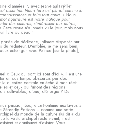
ine d’années ?, avec Jean-Paul Frétillet,
ot essentiel. Nourriture est pluriel comme le
connaissances et faim tout court. »
Nous
 mot nourriture est notre viatique pour
rler des cultures, s’intéresser aux autres,
»
Cette revue n’a jamais vu le jour, mais nous
un livre ou deux ?
 portée de dédicace, joliment disposés sur
près du radiateur. D’emblée, je me sens bien,
 peux échanger avec Patrice [sur la photo],
 « Ceux qui sont ici sont d’ici ». Il est une
éditer en ces temps obscurcis par des
r la question centrale en écho à mon récit
elles et ceux qui fuiront des régions
ls cultivables, d’eau, d’énergie ? Du
nes passionnées, « La Fontaine aux Livres »
e Sérendip’Éditions – comme une sorte
 archipel du monde de la culture (lui dit « du
ue le vaste archipel reste vivant, il est
istent et continuent d’exister. Vous