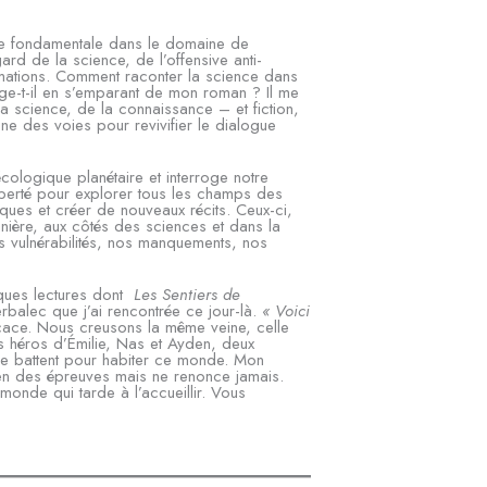
he fondamentale dans le domaine de
gard de la science, de l’offensive anti-
ormations. Comment raconter la science dans
oge-t-il en s’emparant de mon roman ? Il me
la science, de la connaissance – et fiction,
une des voies pour revivifier le dialogue
 écologique planétaire et interroge notre
iberté pour explorer tous les champs des
fiques et créer de nouveaux récits. Ceux-ci,
anière, aux côtés des sciences et dans la
nos vulnérabilités, nos manquements, nos
elques lectures dont
Les Sentiers de
rbalec que j’ai rencontrée ce jour-là.
« Voici
cace. Nous creusons la même veine, celle
s héros d’Émilie, Nas et Ayden, deux
 se battent pour habiter ce monde. Mon
en des épreuves mais ne renonce jamais.
onde qui tarde à l’accueillir. Vous