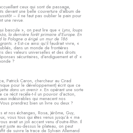
accueillant ceux qui sont de passage,
fants devant une belle couverture d’album de
ussitôt – il ne faut pas oublier le pain pour
ent une revue.
ui bascule », on peut lire que «
Lynx, loups
ża, la dernière forêt primaire d’Europe. En
nd la Pologne a érigé un mur de 186
igrants. »
Est-ce ainsi qu’il faudrait vivre, «
oubliés, dans un monde de frontières
ris des valeurs universelles et des droits
éponses sécuritaires, d’endiguement et d’ «
monde ?
face, Patrick Caron, chercheur au Cirad
mique pour le développement) écrit que ce
jette dans un avenir ».
En opérant une sorte
e ce récit recèle-t-il un pouvoir d’action,
ignaux indésirables qui menacent nos
 Vous prendrez bien un livre ou deux ?
ces et nos échanges, Rosa, Jérôme, Guy,
ieux, vous tous qui êtes venus jusqu’à « ma
us avait un joli accent venu d’outre-Rhin. Il
est juste au-dessus le plateau, on peut
ffit de suivre la trace de Sylvain Allemand