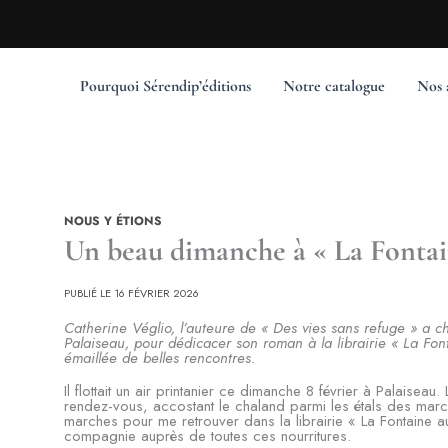
Pourquoi Sérendip’éditions
Notre catalogue
Nos 
NOUS Y ÉTIONS
Un beau dimanche à « La Fontai
PUBLIÉ LE 16 FÉVRIER 2026
Catherine Véglio, l’auteure de « Des vies sans refuge » a c
Palaiseau, pour dédicacer son roman à la librairie « La Fon
émaillée de belles rencontres.
Il flottait un air printanier ce dimanche 8 février à Palaiseau
rendez-vous, accostant le chaland parmi les étals des mar
marches pour me retrouver dans la librairie « La Fontaine au
compagnie auprès de toutes ces nourritures.