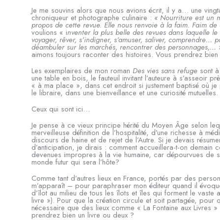
Je me souvins alors que nous avions écrit, il y a… une vingta
chroniqueur et photographe culinaire :
« Nourriture est un m
propos de cette revue. Elle nous renvoie à la faim. Faim de 
voulions « i
nventer la plus belle des revues dans laquelle le
voyager, rêver, s’indigner, s’amuser, saliver, comprendre… pa
déambuler sur les marchés, rencontrer des personnages,… 
aimons toujours raconter des histoires. Vous prendrez bien 
Les exemplaires de mon roman
Des vies sans refuge
sont à
une table en bois, le fauteuil invitant l’auteure à s’asseoir 
« à ma place », dans cet endroit si justement baptisé où je
le libraire, dans une bienveillance et une curiosité mutuelles.
Ceux qui sont ici…
Je pense à ce vieux principe hérité du Moyen Âge selon lequel
merveilleuse définition de l’hospitalité, d’une richesse à m
discours de haine et de rejet de l’Autre. Si je devais résume
d’anticipation, je dirais : comment accueillera-t-on demain c
devenues impropres à la vie humaine, car dépourvues de so
monde futur qui sera l’hôte?
Comme tant d’autres lieux en France, portés par des person
m’apparaît – pour paraphraser mon éditeur quand il évoqu
d’îlot au milieu de tous les îlots et îles qui forment le vaste
livre »). Pour que la création circule et soit partagée, pour q
nécessaire que des lieux comme « La Fontaine aux Livres » ex
prendrez bien un livre ou deux ?