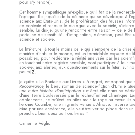
pour s’y rendre).
Cet homme sympathique m’explique qu’il fait de la recherc
l’optique. Il s’inquiète de la défiance qui se développe à l’é
science aux États-Unis, de la prolifération des fausses inf
ce contexte et renouer le dialogue avec la société, s’interr
semble, lui dis-je, qu’une rencontre entre raison – celle de 
porteuse de sensibilité, d’imagination, d’émotion, peut être 
science et société.
La littérature, à tout le moins celle qui s’empare de la crise
manière d’habiter le monde, est un formidable espace de l
possibles, pour redécrire la réalité analysée par les scienti
en touchant notre registre sensible, vont participer à leur m
société, aux alertes, aux questionnements sur le futur, sur 
peurs
[2]
.
Je quitte « La Fontaine aux Livres » à regret, emportant qu
Recouvrance,
le beau roman de science-fiction d’Émilie Que
une autre histoire d’anticipation »
m’écrit-elle dans sa dédi
d’une Terre bouleversée par le réchauffement climatique. Le
adolescents, se brûlent les ailes mais la rage au cœur, ils
héroïne Coumba, une migrante venue d’Afrique, traverse bi
Mue par une espérance, elle veut trouver sa place dans un m
prendrez bien deux ou trois livres ?
Catherine Véglio