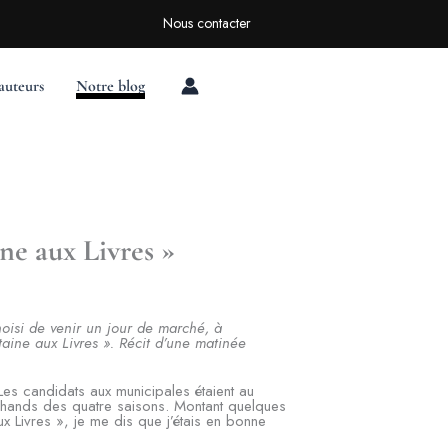
Rechercher
Nous contacter
auteurs
Notre blog
ne aux Livres »
hoisi de venir un jour de marché, à
taine aux Livres ». Récit d’une matinée
. Les candidats aux municipales étaient au
chands des quatre saisons. Montant quelques
x Livres », je me dis que j’étais en bonne