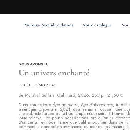
Pourquoi Sérendip’éditions
Notre catalogue
Nos 
NOUS AVONS LU
Un univers enchanté
PUBLIÉ LE 5 FÉVRIER 2026
de Marshall Sahlins, Gallimard, 2026, 256 p., 21,50 €
Dans son célèbre
Âge de pierre, âge d’abondance
, traduit
américain, disparu en 2021, avait remis en cause l’idée que
une sobriété forcée du fait du temps nécessaire à trouver de
toute relative : on peut y accéder dès lors qu’on se content
d’un certain ethnocentrisme que Sahlins poursuit dans ce liv
comment la conception immanente du monde (où matière et e