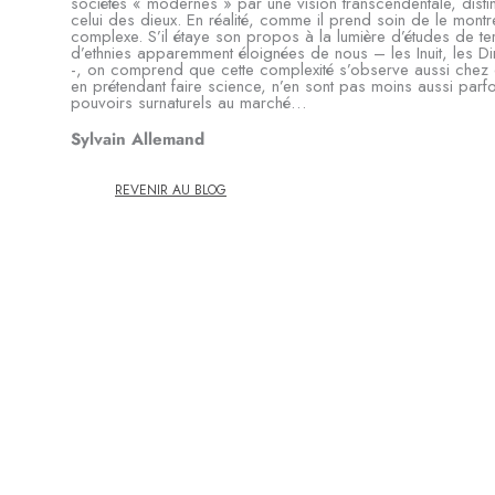
sociétés « modernes » par une vision transcendentale, dist
celui des dieux. En réalité, comme il prend soin de le montre
complexe. S’il étaye son propos à la lumière d’études de te
d’ethnies apparemment éloignées de nous – les Inuit, les Din
-, on comprend que cette complexité s’observe aussi chez ce
en prétendant faire science, n’en sont pas moins aussi parf
pouvoirs surnaturels au marché…
Sylvain Allemand
REVENIR AU BLOG