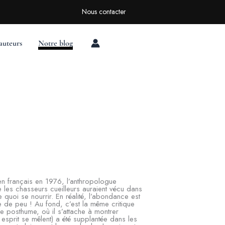
Rechercher
Nous contacter
auteurs
Notre blog
 en français en 1976, l’anthropologue
 les chasseurs cueilleurs auraient vécu dans
 quoi se nourrir. En réalité, l’abondance est
e de peu ! Au fond, c’est la même critique
re posthume, où il s’attache à montrer
sprit se mêlent) a été supplantée dans les