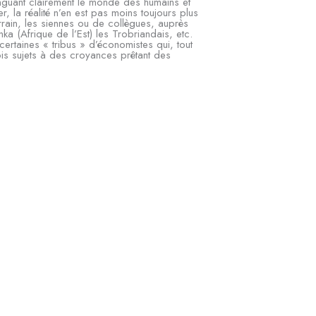
inguant clairement le monde des humains et
r, la réalité n’en est pas moins toujours plus
rrain, les siennes ou de collègues, auprès
ka (Afrique de l’Est) les Trobriandais, etc.
rtaines « tribus » d’économistes qui, tout
ois sujets à des croyances prêtant des