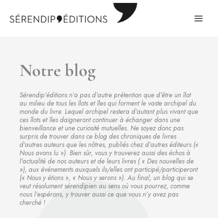
Aller
au
contenu
Notre blog
Sérendip’éditions n’a pas d’autre prétention que d’être un îlot
au milieu de tous les îlots et îles qui forment le vaste archipel du
monde du livre. Lequel archipel restera d’autant plus vivant que
ces îlots et îles daigneront continuer à échanger dans une
bienveillance et une curiosité mutuelles. Ne soyez donc pas
surpris de trouver dans ce blog des chroniques de livres
d’autres auteurs que les nôtres, publiés chez d’autres éditeurs («
Nous avons lu »). Bien sûr, vous y trouverez aussi des échos à
l’actualité de nos auteurs et de leurs livres ( « Des nouvelles de
»), aux événements auxquels ils/elles ont participé/participeront
(« Nous y étions », « Nous y serons »). Au final, un blog qui se
veut résolument sérendipien au sens où vous pourrez, comme
nous l’espérons, y trouver aussi ce que vous n’y avez pas
cherché !